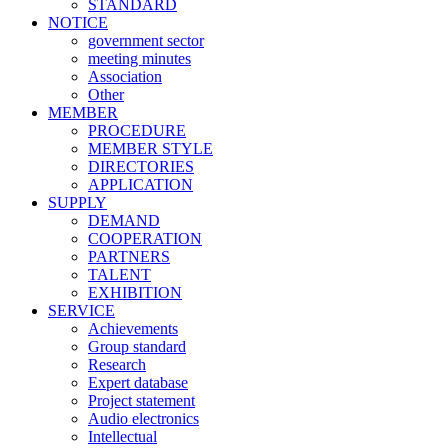
STANDARD
NOTICE
government sector
meeting minutes
Association
Other
MEMBER
PROCEDURE
MEMBER STYLE
DIRECTORIES
APPLICATION
SUPPLY
DEMAND
COOPERATION
PARTNERS
TALENT
EXHIBITION
SERVICE
Achievements
Group standard
Research
Expert database
Project statement
Audio electronics
Intellectual