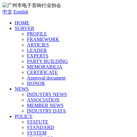
中文
English
HOME
SURVER
PROFILE
FRAMEWORK
ARTICIES
LEADER
EXPERTS
PARTY BUILDING
MEMORABILIA
CERTIFICATE
Approval document
HONOR
NEWS
INDUSTRY NEWS
ASSOCIATION
MEMBER NEWS
INDUSTRY DATA
POLICY
STATUTE
STANDARD
SYSTEM