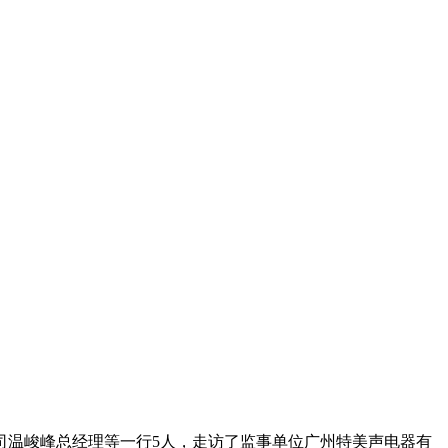
公司温峻峰总经理等一行5人，走访了监事单位广州特美声电器有