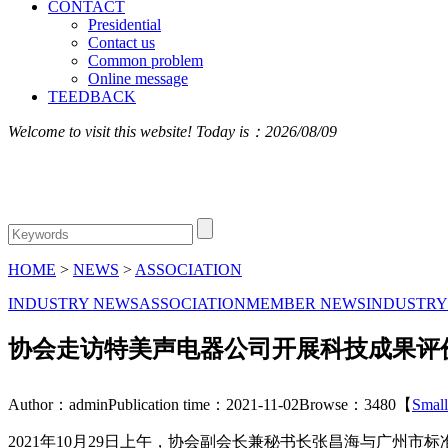
CONTACT
Presidential
Contact us
Common problem
Online message
TEEDBACK
Welcome to visit this website! Today is：
2026/08/09
HOME
>
NEWS
>
ASSOCIATION
INDUSTRY NEWS
ASSOCIATION
MEMBER NEWS
INDUSTRY
协会走访特美声电器公司开展科技成果评
Author：admin
Publication time：2021-11-02
Browse：3480
【
Small
2021年10月29日上午，协会副会长兼秘书长张昌海与广州